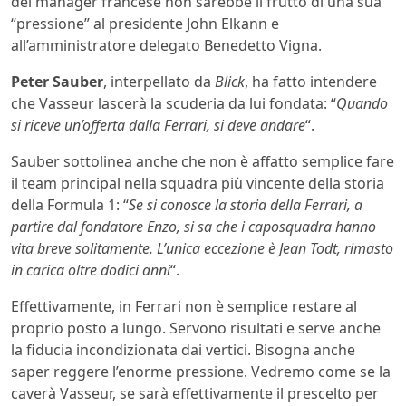
del manager francese non sarebbe il frutto di una sua
“pressione” al presidente John Elkann e
all’amministratore delegato Benedetto Vigna.
Peter Sauber
, interpellato da
Blick
, ha fatto intendere
che Vasseur lascerà la scuderia da lui fondata: “
Quando
si riceve un’offerta dalla Ferrari, si deve andare
“.
Sauber sottolinea anche che non è affatto semplice fare
il team principal nella squadra più vincente della storia
della Formula 1: “
Se si conosce la storia della Ferrari, a
partire dal fondatore Enzo, si sa che i caposquadra hanno
vita breve solitamente. L’unica eccezione è Jean Todt, rimasto
in carica oltre dodici anni
“.
Effettivamente, in Ferrari non è semplice restare al
proprio posto a lungo. Servono risultati e serve anche
la fiducia incondizionata dai vertici. Bisogna anche
saper reggere l’enorme pressione. Vedremo come se la
caverà Vasseur, se sarà effettivamente il prescelto per