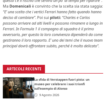
questo c’è il rischio che servirà un po’ di tempo per ripartire”
.
Ma
Domenicali
è convinto che la scelta sia stata saggia:
“E’ una scelta che i vertici Ferrari hanno fatto quando hanno
deciso di cambiare”
. Poi sui
piloti:
“Charles e Carlos
possono arrivare ad alti livelli e possono rimanere a lungo in
Ferrari. In Formula 1 il compagno di squadra è il primo
avversario, per questo la loro convivenza dipenderà da come
gestiranno il loro rapporto. E’ uno dei temi che il nuovo team
principal dovrà affrontare subito, perché è molto delicato”.
ARTICOLI RECENTI
La sfida di Verstappen fuori pista: un
museo per celebrare i suoi trionfi
sull’esempio di Alonso
9 Agosto 2026