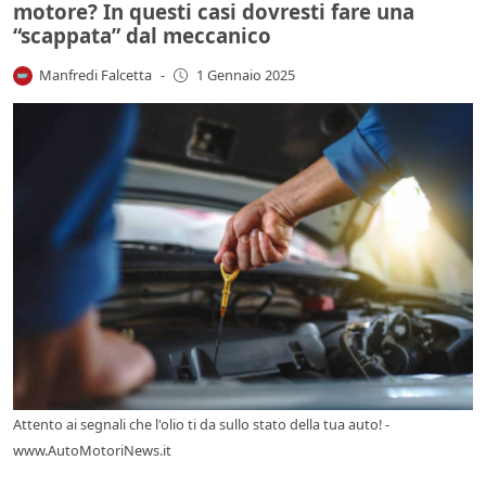
motore? In questi casi dovresti fare una
“scappata” dal meccanico
Manfredi Falcetta
-
1 Gennaio 2025
Attento ai segnali che l'olio ti da sullo stato della tua auto! -
www.AutoMotoriNews.it