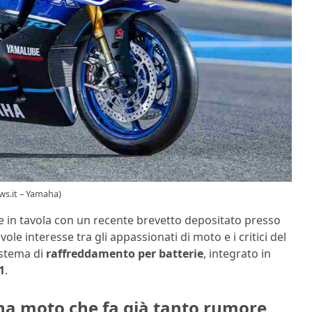
ws.it – Yamaha)
 in tavola con un recente brevetto depositato presso
ole interesse tra gli appassionati di moto e i critici del
istema di
raffreddamento per batterie
, integrato in
1
.
na moto che fa già tanto rumore