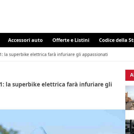
Accessori auto
Offerte e Listini
Codice della S
 la superbike elettrica farà infuriare gli appassionati
A
 la superbike elettrica farà infuriare gli