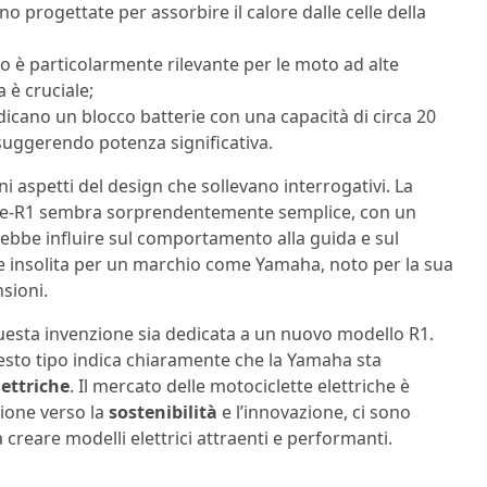
o progettate per assorbire il calore dalle celle della
o è particolarmente rilevante per le moto ad alte
 è cruciale;
ndicano un blocco batterie con una capacità di circa 20
 suggerendo potenza significativa.
i aspetti del design che sollevano interrogativi. La
a e-R1 sembra sorprendentemente semplice, con un
ebbe influire sul comportamento alla guida e sul
e insolita per un marchio come Yamaha, noto per la sua
nsioni.
esta invenzione sia dedicata a un nuovo modello R1.
uesto tipo indica chiaramente che la Yamaha sta
ettriche
. Il mercato delle motociclette elettriche è
zione verso la
sostenibilità
e l’innovazione, ci sono
creare modelli elettrici attraenti e performanti.