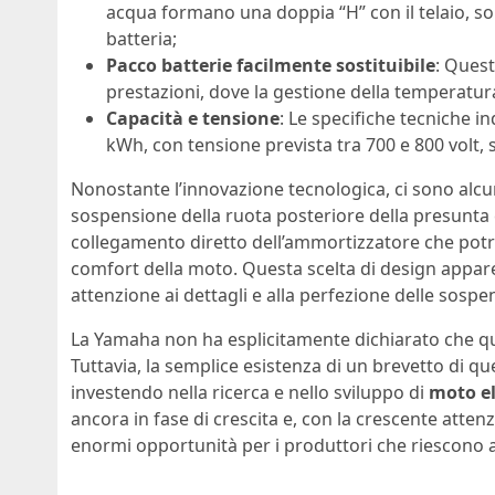
acqua formano una doppia “H” con il telaio, son
batteria;
Pacco batterie facilmente sostituibile
: Quest
prestazioni, dove la gestione della temperatura
Capacità e tensione
: Le specifiche tecniche i
kWh, con tensione prevista tra 700 e 800 volt,
Nonostante l’innovazione tecnologica, ci sono alcun
sospensione della ruota posteriore della presunt
collegamento diretto dell’ammortizzatore che potr
comfort della moto. Questa scelta di design appar
attenzione ai dettagli e alla perfezione delle sospe
La Yamaha non ha esplicitamente dichiarato che qu
Tuttavia, la semplice esistenza di un brevetto di q
investendo nella ricerca e nello sviluppo di
moto el
ancora in fase di crescita e, con la crescente atten
enormi opportunità per i produttori che riescono a 