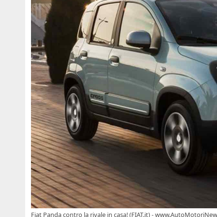
Fiat Panda contro la rivale in casa! (FIAT.it) - www.AutoMotoriNew