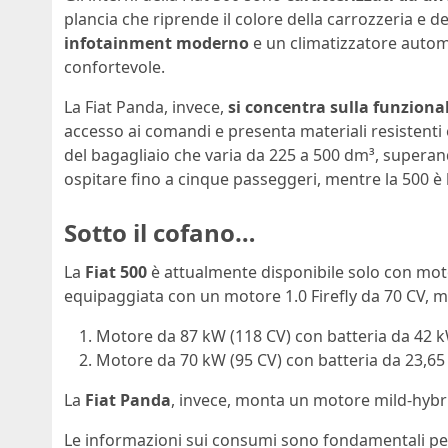
plancia che riprende il colore della carrozzeria e d
infotainment moderno
e un climatizzatore autom
confortevole.
La Fiat Panda, invece,
si concentra sulla funziona
accesso ai comandi e presenta materiali resistenti 
del bagagliaio che varia da 225 a 500 dm³, superan
ospitare fino a cinque passeggeri, mentre la 500 è 
Sotto il cofano…
La
Fiat 500
è attualmente disponibile solo con motor
equipaggiata con un motore 1.0 Firefly da 70 CV, me
Motore da 87 kW (118 CV) con batteria da 42 
Motore da 70 kW (95 CV) con batteria da 23,6
La
Fiat Panda
, invece, monta un motore mild-hybrid
Le informazioni sui consumi sono fondamentali per 