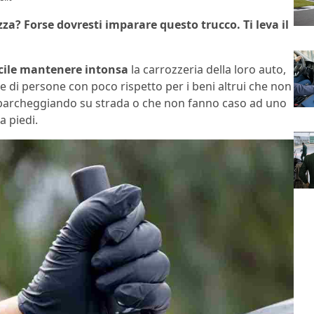
zza? Forse dovresti imparare questo trucco. Ti leva il
icile mantenere intonsa
la carrozzeria della loro auto,
a e di persone con poco rispetto per i beni altrui che non
o” parcheggiando su strada o che non fanno caso ad uno
 piedi.