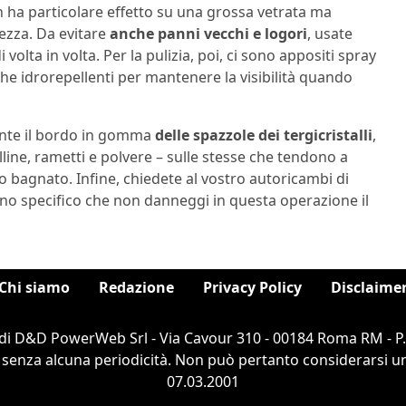
a particolare effetto su una grossa vetrata ma
ezza. Da evitare
anche panni vecchi e logori
, usate
lta in volta. Per la pulizia, poi, ci sono appositi spray
e idrorepellenti per mantenere la visibilità quando
ente il bordo in gomma
delle spazzole dei tergicristalli
,
olline, rametti e polvere – sulle stesse che tendono a
o bagnato. Infine, chiedete al vostro autoricambi di
 Uno specifico che non danneggi in questa operazione il
Chi siamo
Redazione
Privacy Policy
Disclaime
di D&D PowerWeb Srl - Via Cavour 310 - 00184 Roma RM - P
 senza alcuna periodicità. Non può pertanto considerarsi un 
07.03.2001