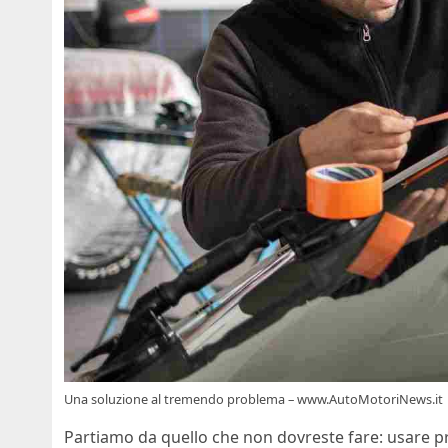
Una soluzione al tremendo problema – www.AutoMotoriNews.it
Partiamo da quello che non dovreste fare: usare pr