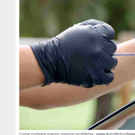
Come risolvere questo spinoso problema - www.AutoMotoriNews