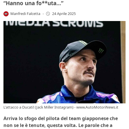
“Hanno una fo**uta…”
Manfredi Falcetta
-
24 Aprile 2025
L'attacco a Ducati! (Jack Miller Instagram) - www.AutoMotoriNews.it
Arriva lo sfogo del pilota del team giapponese che
non se le è tenute, questa volta. Le parole che a