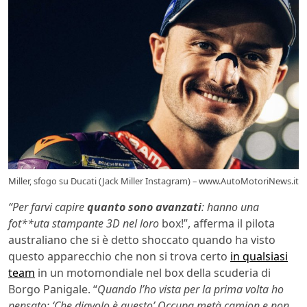
Miller, sfogo su Ducati (Jack Miller Instagram) – www.AutoMotoriNews.it
“Per farvi capire
quanto sono avanzati
: hanno una
fot**uta stampante 3D nel loro
box!”, afferma il pilota
australiano che si è detto shoccato quando ha visto
questo apparecchio che non si trova certo
in qualsiasi
team
in un motomondiale nel box della scuderia di
Borgo Panigale. “
Quando l’ho vista per la prima volta ho
pensato: ‘Che diavolo è questo’ Occupa metà camion e non