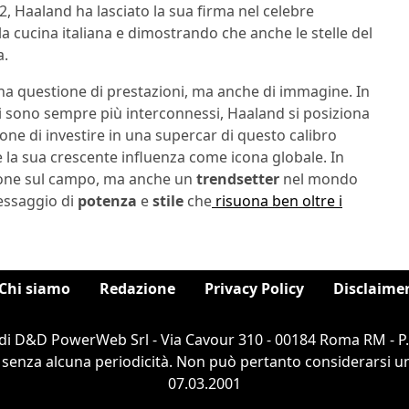
, Haaland ha lasciato la sua firma nel celebre
a cucina italiana e dimostrando che anche le stelle del
a.
na questione di prestazioni, ma anche di immagine. In
atori sono sempre più interconnessi, Haaland si posiziona
ne di investire in una supercar di questo calibro
e la sua crescente influenza come icona globale. In
ione sul campo, ma anche un
trendsetter
nel mondo
messaggio di
potenza
e
stile
che
risuona ben oltre i
Chi siamo
Redazione
Privacy Policy
Disclaime
di D&D PowerWeb Srl - Via Cavour 310 - 00184 Roma RM - P
 senza alcuna periodicità. Non può pertanto considerarsi un 
07.03.2001