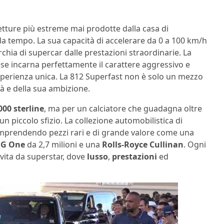
etture più estreme mai prodotte dalla casa di
a tempo. La sua capacità di accelerare da 0 a 100 km/h
rchia di supercar dalle prestazioni straordinarie. La
se incarna perfettamente il carattere aggressivo e
sperienza unica. La 812 Superfast non è solo un mezzo
à e della sua ambizione.
000 sterline
, ma per un calciatore che guadagna oltre
n piccolo sfizio. La collezione automobilistica di
mprendendo pezzi rari e di grande valore come una
MG One
da 2,7 milioni e una
Rolls-Royce Cullinan
. Ogni
i vita da superstar, dove
lusso
,
prestazioni
ed