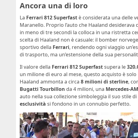
Ancora una di loro
La
Ferrari 812 Superfast
è considerata una delle v
Maranello. Proprio l’auto che Haaland desiderava d
in meno di tre secondi la colloca in una ristretta ce
scelta di Haaland non è casuale: il bomber norvege
sportivo della
Ferrari
, rendendo ogni viaggio un’e
di trasporto, ma un’estensione della sua personalit
Il valore della
Ferrari 812 Superfast
supera le
320.
un milione di euro al mese, questo acquisto è solo u
Haaland ammonta a circa
8 milioni di sterline
, co
Bugatti Tourbillon
da 4 milioni, una
Mercedes-A
auto nella sua collezione simboleggia il suo stile d
esclusività
si fondono in un connubio perfetto.