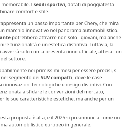
lo memorabile. I
sedili sportivi
, dotati di poggiatesta
inare comfort e stile.
rappresenta un passo importante per Chery, che mira
 un marchio innovativo nel panorama automobilistico.
vante
potrebbero attrarre non solo i giovani, ma anche
ire funzionalità e un’estetica distintiva. Tuttavia, la
li avverrà solo con la presentazione ufficiale, attesa con
del settore.
robabilmente nei primissimi mesi per essere precisi, si
e nel segmento dei
SUV compatti
, dove le case
so innovazioni tecnologiche e design distintivi. Con
enzionata a sfidare le convenzioni del mercato,
r le sue caratteristiche estetiche, ma anche per un
uesta proposta è alta, e il 2026 si preannuncia come un
ama automobilistico europeo in generale.