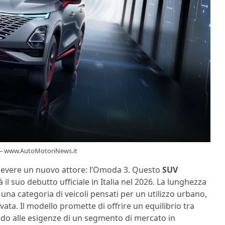
a) – www.AutoMotoriNews.it
icevere un nuovo attore: l’Omoda 3. Questo
SUV
à il suo debutto ufficiale in Italia nel 2026. La lunghezza
 una categoria di veicoli pensati per un utilizzo urbano,
ta. Il modello promette di offrire un equilibrio tra
ndo alle esigenze di un segmento di mercato in