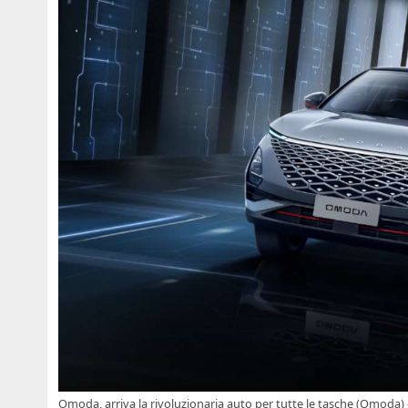
Omoda, arriva la rivoluzionaria auto per tutte le tasche (Omoda