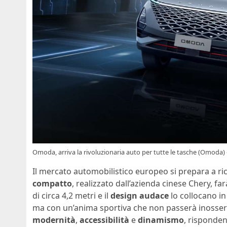
Omoda, arriva la rivoluzionaria auto per tutte le tasche (Omod
Il mercato automobilistico europeo si prepara a r
compatto
, realizzato dall’azienda cinese Chery, far
di circa 4,2 metri e il
design audace
lo collocano in
ma con un’anima sportiva che non passerà inosserva
modernità
,
accessibilità
e
dinamismo
, risponde