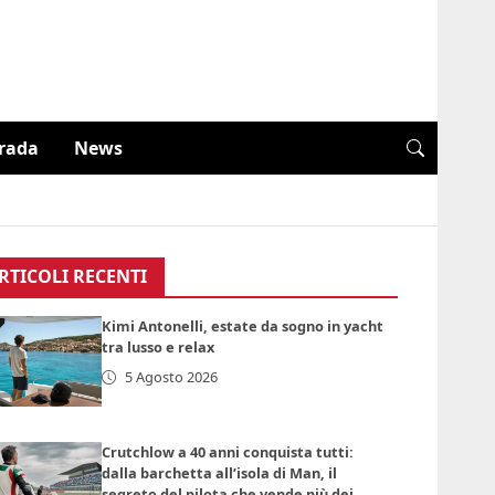
trada
News
RTICOLI RECENTI
Kimi Antonelli, estate da sogno in yacht
tra lusso e relax
5 Agosto 2026
Crutchlow a 40 anni conquista tutti:
dalla barchetta all’isola di Man, il
segreto del pilota che vende più dei