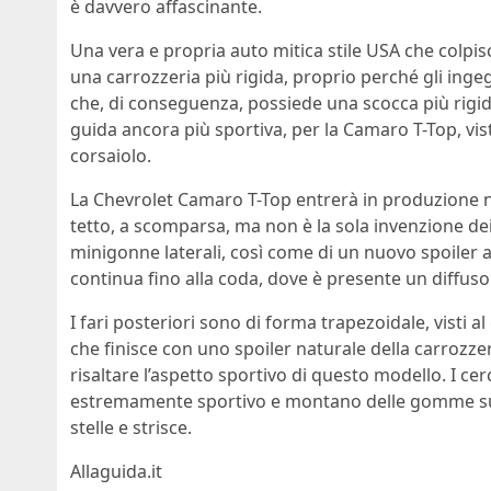
è davvero affascinante.
Una vera e propria auto mitica stile USA che colp
una carrozzeria più rigida, proprio perché gli ing
che, di conseguenza, possiede una scocca più rigid
guida ancora più sportiva, per la Camaro T-Top, vist
corsaiolo.
La Chevrolet Camaro T-Top entrerà in produzione 
tetto, a scomparsa, ma non è la sola invenzione dei
minigonne laterali, così come di un nuovo spoiler an
continua fino alla coda, dove è presente un diffuso
I fari posteriori sono di forma trapezoidale, visti al
che finisce con uno spoiler naturale della carrozzer
risaltare l’aspetto sportivo di questo modello. I cer
estremamente sportivo e montano delle gomme supe
stelle e strisce.
Allaguida.it