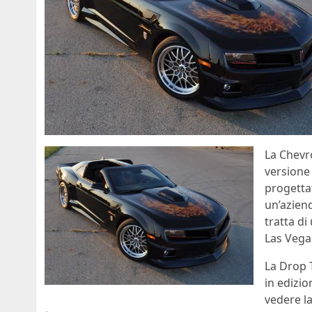
La Chevr
versione 
progettat
un’aziend
tratta di
Las Vega
La Drop 
in edizi
vedere la