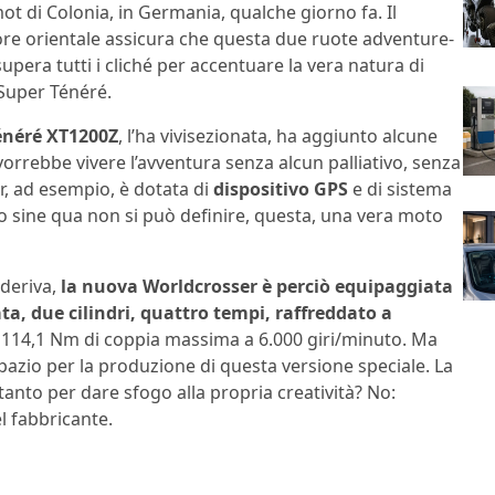
mot di Colonia, in Germania, qualche giorno fa. Il
ore orientale assicura che questa due ruote adventure-
supera tutti i cliché per accentuare la vera natura di
uper Ténéré.
énéré XT1200Z
, l’ha vivisezionata, ha aggiunto alcune
orrebbe vivere l’avventura senza alcun palliativo, senza
 ad esempio, è dotata di
dispositivo GPS
e di sistema
io sine qua non si può definire, questa, una vera moto
 deriva,
la nuova Worldcrosser è perciò equipaggiata
ta, due cilindri, quattro tempi, raffreddato a
 e 114,1 Nm di coppia massima a 6.000 giri/minuto. Ma
zio per la produzione di questa versione speciale. La
ltanto per dare sfogo alla propria creatività? No:
el fabbricante.