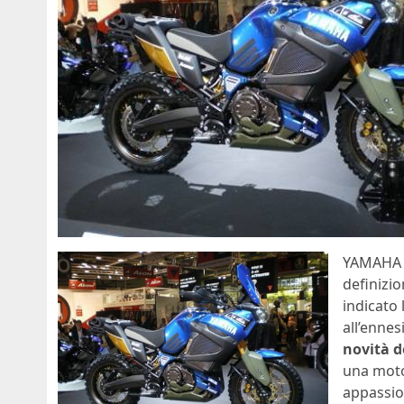
YAMAHA 
definizio
indicato 
all’ennes
novità d
una motoc
appassion