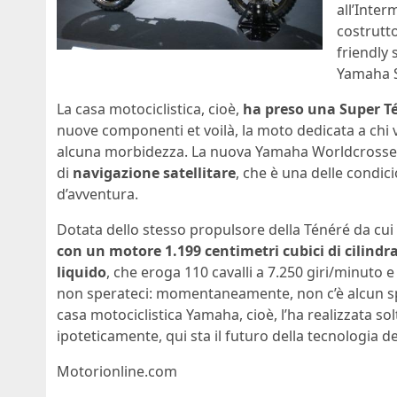
all’Inter
costrutt
friendly 
Yamaha S
La casa motociclistica, cioè,
ha preso una Super T
nuove componenti et voilà, la moto dedicata a chi v
alcuna morbidezza. La nuova Yamaha Worldcrosser,
di
navigazione satellitare
, che è una delle condic
d’avventura.
Dotata dello stesso propulsore della Ténéré da cui
con un motore 1.199 centimetri cubici di cilindra
liquido
, che eroga 110 cavalli a 7.250 giri/minuto
non sperateci: momentaneamente, non c’è alcun spa
casa motociclistica Yamaha, cioè, l’ha realizzata so
ipoteticamente, qui sta il futuro della tecnologia d
Motorionline.com