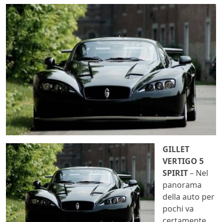
GILLET
VERTIGO 5
SPIRIT
– Nel
panorama
della auto per
pochi va
certamente