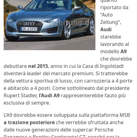
riportato da
“Auto
Zeitung“,
Audi
starebbe
lavorando al
modello
A9
che dovrebbe
debuttare
nel 2015
, anno in cui la Casa di Ingolstadt
diventerà leader del mercato premium. Si tratterebbe
della vettura sportiva di lusso, con carrozzeria a 4 porte
e abitacolo a 4 posti. Come sottolineato dal presidente
Rupert Stadler,
l’Audi A9
rappresenterebbe l’auto più
esclusiva di sempre.
L’A9 dovrebbe essere sviluppata sulla piattaforma MSB
a trazione posteriore
che verrebbe sfruttata anche
dalle nuove generazioni delle supercar Porsche
Panamera e Bentley Continental GT, nonché per la