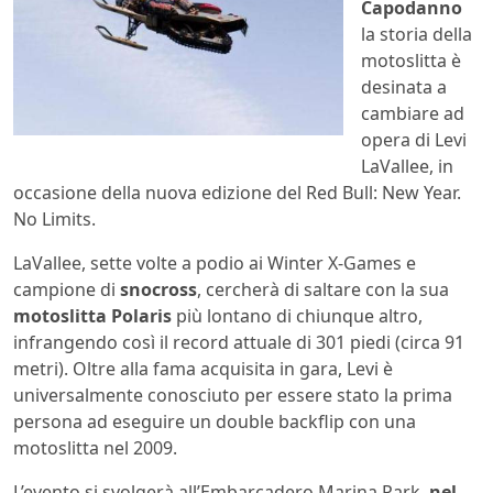
Capodanno
la storia della
motoslitta è
desinata a
cambiare ad
opera di Levi
LaVallee, in
occasione della nuova edizione del Red Bull: New Year.
No Limits.
LaVallee, sette volte a podio ai Winter X-Games e
campione di
snocross
, cercherà di saltare con la sua
motoslitta Polaris
più lontano di chiunque altro,
infrangendo così il record attuale di 301 piedi (circa 91
metri). Oltre alla fama acquisita in gara, Levi è
universalmente conosciuto per essere stato la prima
persona ad eseguire un double backflip con una
motoslitta nel 2009.
L’evento si svolgerà all’Embarcadero Marina Park,
nel