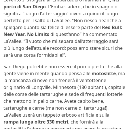
porto di San Diego
. L’Embarcadero, che in spagnolo
significa “luogo d’atterraggio” diventa quindi il luogo
perfetto per il salto di LaVallee. “Non riesco neanche a
spiegare quanto sia felice di essere parte del
Red Bull:
New Year. No Limits
di quest’anno” ha commentato
LaVallee. “Il vuoto che mi separa dall’atterraggio sarà
più lungo dell’attuale record; possiamo stare sicuri che
sarà una corsa formidabile!”.
San Diego potrebbe non essere il primo posto che alla
gente viene in mente quando pensa alle
motoslitte
, ma
la mancanza di neve non frenerà il ventottenne
originario di Longville, Minnesota (180 abitanti), capitale
delle corse delle tartarughe e sede di frequenti lotterie
che mettono in palio carne. Avete capito bene,
tartarughe e carne (ma non carne di tartaruga!).
LaVallee userà un tappeto erboso artificiale sulla
rampa lunga oltre 330 metri
, che fornirà alla
motoslitta l’aderenza necessaria per avere la massima