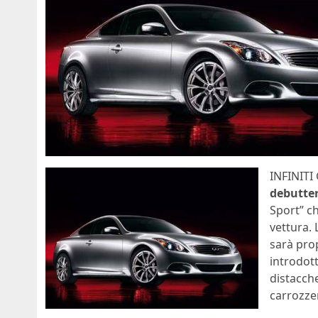
INFINITI
debutter
Sport” ch
vettura.
sarà pro
introdott
distacch
carrozzer