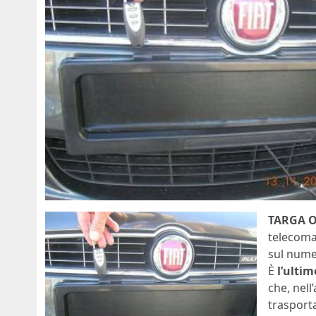
TARGA 
telecoman
sul nume
È
l’ulti
che, nell
trasporta