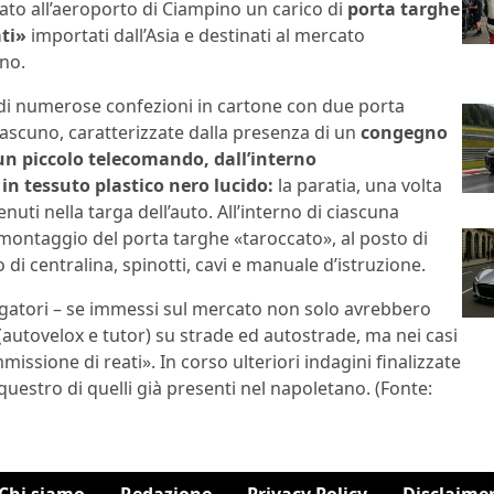
ato all’aeroporto di Ciampino un carico di
porta targhe
ti»
importati dall’Asia e destinati al mercato
no.
a di numerose confezioni in cartone con due porta
iascuno, caratterizzate dalla presenza di un
congegno
un piccolo telecomando, dall’interno
 in tessuto plastico nero lucido:
la paratia, una volta
enuti nella targa dell’auto. All’interno di ciascuna
 montaggio del porta targhe «taroccato», al posto di
di centralina, spinotti, cavi e manuale d’istruzione.
tigatori – se immessi sul mercato non solo avrebbero
à (autovelox e tutor) su strade ed autostrade, ma nei casi
ssione di reati». In corso ulteriori indagini finalizzate
equestro di quelli già presenti nel napoletano. (Fonte: