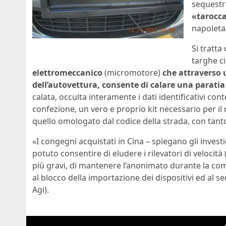
sequestr
«tarocca
napoleta
Si tratt
targhe c
elettromeccanico
(micromotore)
che attraverso 
dell’autovettura, consente di calare una paratia
calata, occulta interamente i dati identificativi cont
confezione, un vero e proprio kit necessario per il
quello omologato dal codice della strada, con tanto 
«I congegni acquistati in Cina – spiegano gli inves
potuto consentire di eludere i rilevatori di velocit
più gravi, di mantenere l’anonimato durante la commi
al blocco della importazione dei dispositivi ed al s
Agi).