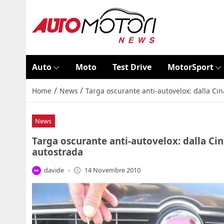
Auto
Moto
Test Drive
MotorSport
/
/
Home
News
Targa oscurante anti-autovelox: dalla Ci
News
Targa oscurante anti-autovelox: dalla Ci
autostrada
davide
-
14 Novembre 2010