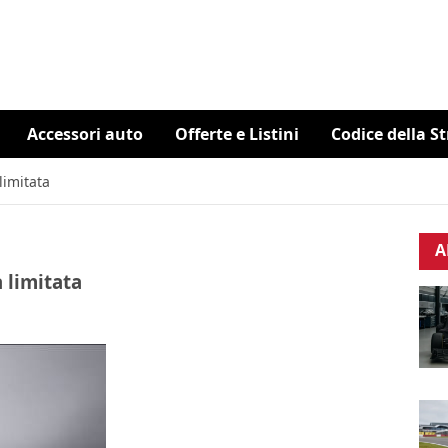
Accessori auto
Offerte e Listini
Codice della S
limitata
A
 limitata