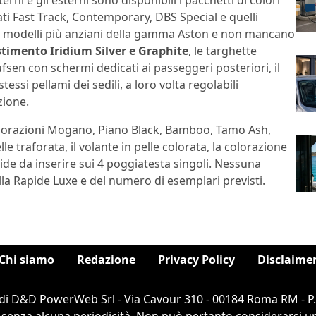
nterni e gli esterni sono disponibili i pacchetti di colori
ti Fast Track, Contemporary, DBS Special e quelli
 ai modelli più anziani della gamma Aston e non mancano
stimento Iridium Silver e Graphite
, le targhette
fsen con schermi dedicati ai passeggeri posteriori, il
stessi pellami dei sedili, a loro volta regolabili
zione.
 colorazioni Mogano, Piano Black, Bamboo, Tamo Ash,
le traforata, il volante in pelle colorata, la colorazione
pide da inserire sui 4 poggiatesta singoli. Nessuna
lla Rapide Luxe e del numero di esemplari previsti.
Chi siamo
Redazione
Privacy Policy
Disclaime
di D&D PowerWeb Srl - Via Cavour 310 - 00184 Roma RM - P