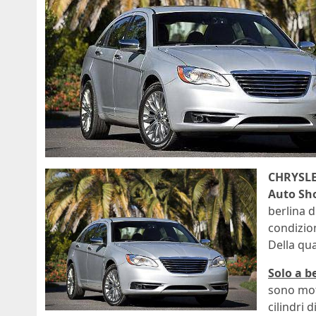
CHRYSLE
Auto Sh
berlina d
condizion
Della qu
Solo a b
sono mot
cilindri 