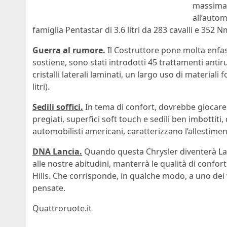
massima,
all’autom
famiglia Pentastar di 3.6 litri da 283 cavalli e 352 N
Guerra al rumore.
Il Costruttore pone molta enfasi
sostiene, sono stati introdotti 45 trattamenti antir
cristalli laterali laminati, un largo uso di materiali
litri).
Sedili soffici.
In tema di confort, dovrebbe giocare 
pregiati, superfici soft touch e sedili ben imbottit
automobilisti americani, caratterizzano l’allestimen
DNA Lancia.
Quando questa Chrysler diventerà Lanc
alle nostre abitudini, manterrà le qualità di confo
Hills. Che corrisponde, in qualche modo, a uno dei va
pensate.
Quattroruote.it