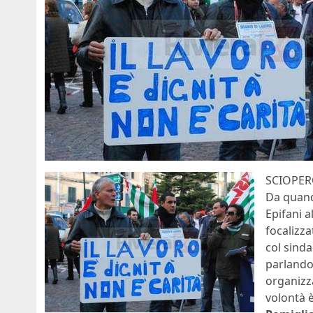
SCIOPER
Da quand
Epifani a
focalizza
col sinda
parlando
organizz
volontà è