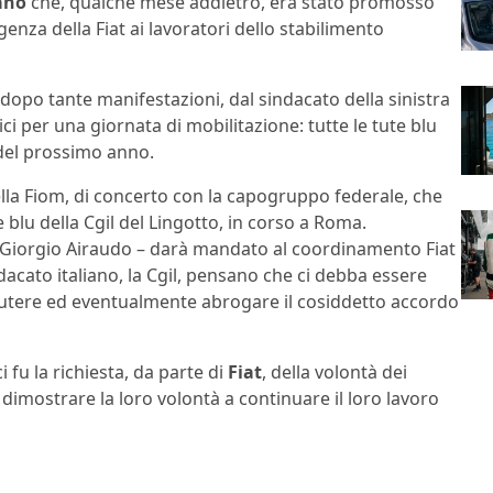
ano
che, qualche mese addietro, era stato promosso
igenza della Fiat ai lavoratori dello stabilimento
dopo tante manifestazioni, dal sindacato della sinistra
ci per una giornata di mobilitazione: tutte le tute blu
 del prossimo anno.
lla Fiom, di concerto con la capogruppo federale, che
 blu della Cgil del Lingotto, in corso a Roma.
, Giorgio Airaudo – darà mandato al coordinamento Fiat
ndacato italiano, la Cgil, pensano che ci debba essere
scutere ed eventualmente abrogare il cosiddetto accordo
 fu la richiesta, da parte di
Fiat
, della volontà dei
r dimostrare la loro volontà a continuare il loro lavoro