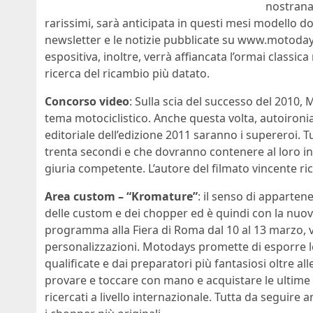
nostrana.
rarissimi, sarà anticipata in questi mesi modello 
newsletter e le notizie pubblicate su www.motodays
espositiva, inoltre, verrà affiancata l’ormai classic
ricerca del ricambio più datato.
Concorso video
: Sulla scia del successo del 2010, 
tema motociclistico. Anche questa volta, autoironia
editoriale dell’edizione 2011 saranno i supereroi. 
trenta secondi e che dovranno contenere al loro in
giuria competente. L’autore del filmato vincente r
Area custom – “Kromature”
: il senso di apparte
delle custom e dei chopper ed è quindi con la nuo
programma alla Fiera di Roma dal 10 al 13 marzo, v
personalizzazioni. Motodays promette di esporre le 
qualificate e dai preparatori più fantasiosi oltre all
provare e toccare con mano e acquistare le ultime 
ricercati a livello internazionale. Tutta da seguire