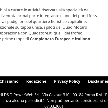
ni a curare le attività riservate alla specialità del
diventata ormai parte integrante e uno dei punti forza
a i padiglioni del quartiere fieristico capitolino,
azionale su tappa unica, i piloti del Quad Motard
aborazione con Quadstore.it, quelli del trofeo
me prime tappe di
Campionato Europeo e Italiano
Chi siamo
Redazione
Privacy Policy
Disclaime
di D&D PowerWeb Srl - Via Cavour 310 - 00184 Roma RM - P
 senza alcuna periodicità. Non può pertanto considerarsi un 
07.03.2001