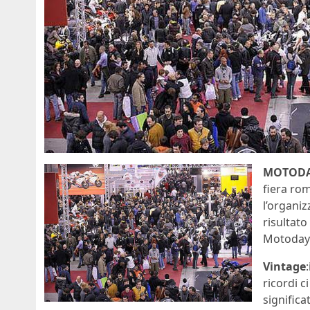
MOTODA
fiera ro
l’organiz
risultato
Motoday
Vintage
ricordi c
significa