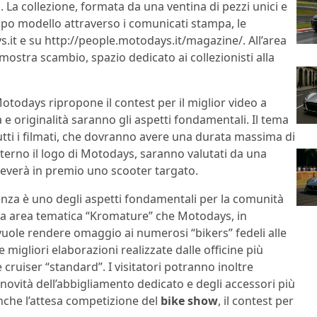
 La collezione, formata da una ventina di pezzi unici e
dopo modello attraverso i comunicati stampa, le
.it e su http://people.motodays.it/magazine/. All’area
a mostra scambio, spazio dedicato ai collezionisti alla
Motodays ripropone il contest per il miglior video a
 e originalità saranno gli aspetti fondamentali. Il tema
Tutti i filmati, che dovranno avere una durata massima di
terno il logo di Motodays, saranno valutati da una
iceverà in premio uno scooter targato.
nenza è uno degli aspetti fondamentali per la comunità
va area tematica “Kromature” che Motodays, in
uole rendere omaggio ai numerosi “bikers” fedeli alle
migliori elaborazioni realizzate dalle officine più
e cruiser “standard”. I visitatori potranno inoltre
novità dell’abbigliamento dedicato e degli accessori più
 anche l’attesa competizione del
bike show
, il contest per