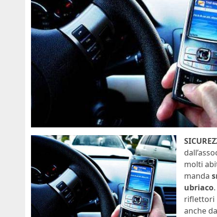
SICUREZ
dall’asso
molti ab
manda
s
ubriaco
rifletto
anche da