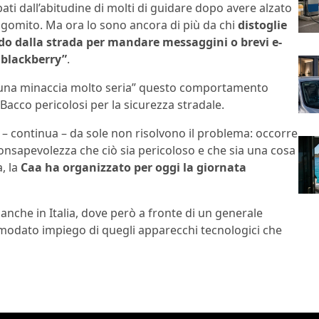
ti dall’abitudine di molti di guidare dopo avere alzato
l gomito. Ma ora lo sono ancora di più da chi
distoglie
do dalla strada per mandare messaggini o brevi e-
 blackberry”
.
me “una minaccia molto seria” questo comportamento
i Bacco pericolosi per la sicurezza stradale.
e – continua – da sole non risolvono il problema: occorre
consapevolezza che ciò sia pericoloso e che sia una cosa
a, la
Caa ha organizzato per oggi la
giornata
nche in Italia, dove però a fronte di un generale
 smodato impiego di quegli apparecchi tecnologici che