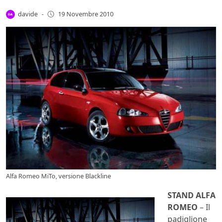
davide
-
19 Novembre 2010
Alfa Romeo MiTo, versione Blackline
STAND ALFA
ROMEO
– Il
padiglione