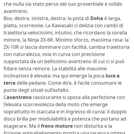
che nulla sia stato perso del suo proverbiale e solido
avantreno.
Box, destra, sinistra, destra: la pista di
Doha
è larga,
piatta, scorrevole. La Kawasaki ci delizia con cambi di
traiettoria velocissimi, intuitivi, che ricordano la sorella
minore, la Ninja ZX-6R. Minimo sforzo, massima resa: la
ZX-10R si lascia dominare con facilità, cambia traiettoria
con naturalezza, vola in curva con precisione
supportata da un bellissimo avantreno di cui ci si può
fidare senza remore. La stabilità alle massime
inclinazioni è elevata: ma qui emerge la poca
luce a
terra
delle pedane. Come dire, è facile consumare le
punte degli stivali sull’asfalto.
L’
avantreno
rassicurante si sposa alla perfezione con
l’elevata scorrevolezza della moto che emerge
soprattutto in staccata e in ingresso di curva: il doppio
disco brilla per modulabilità e potenza che portano ad
esagerare. Ma il
freno motore
non disturba e la
frizione antisaltellamento mostra una taratura ottima