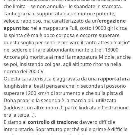
che limita – se non annulla – le sbandate in staccata.
Tanta grazia è supportata da un motore potente,
veloce, rabbioso, ma caratterizzato da un’
erogazione
appuntita
: nella mappatura Full, sotto i 9000 giri circa
la spinta c’è ma è poco corposa e occorre superare
questa soglia per sentire arrivare il tanto atteso “calcio”
nel sedere e tirare abbondantemente oltre i 13000.
Ancora più morbita ai medi la mappatura Middle, anche
se poi, insistendo col gas, agli alti tutto ritorna nella
norma dei 200 CV.
Questa caratteristica è aggravata da una
rapportatura
lunghissima: basti pensare che in seconda si possono
superare i 200 km/h di strumento e che sulla pista di
Doha proprio la seconda è la marcia più utilizzata
(laddove con altre moto di pari cilindrata ed estrazione
era la terza…).
E siamo al
controllo di trazione
: davvero difficile
interpretarlo. Soprattutto perché sulle prime è difficile