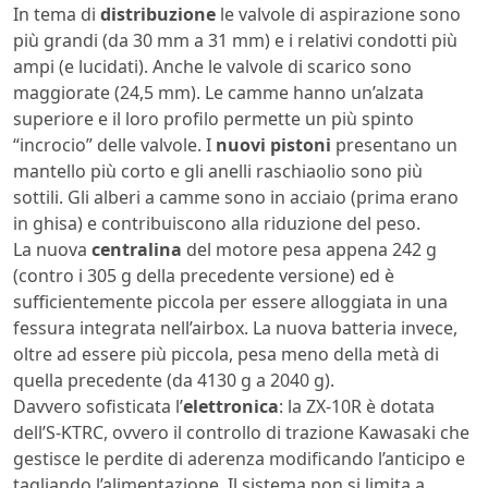
In tema di
distribuzione
le valvole di aspirazione sono
più grandi (da 30 mm a 31 mm) e i relativi condotti più
ampi (e lucidati). Anche le valvole di scarico sono
maggiorate (24,5 mm). Le camme hanno un’alzata
superiore e il loro profilo permette un più spinto
“incrocio” delle valvole. I
nuovi pistoni
presentano un
mantello più corto e gli anelli raschiaolio sono più
sottili. Gli alberi a camme sono in acciaio (prima erano
in ghisa) e contribuiscono alla riduzione del peso.
La nuova
centralina
del motore pesa appena 242 g
(contro i 305 g della precedente versione) ed è
sufficientemente piccola per essere alloggiata in una
fessura integrata nell’airbox. La nuova batteria invece,
oltre ad essere più piccola, pesa meno della metà di
quella precedente (da 4130 g a 2040 g).
Davvero sofisticata l’
elettronica
: la ZX-10R è dotata
dell’S-KTRC, ovvero il controllo di trazione Kawasaki che
gestisce le perdite di aderenza modificando l’anticipo e
tagliando l’alimentazione. Il sistema non si limita a