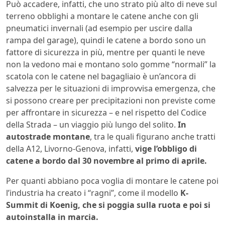
Può accadere, infatti, che uno strato più alto di neve sul
terreno obblighi a montare le catene anche con gli
pneumatici invernali (ad esempio per uscire dalla
rampa del garage), quindi le catene a bordo sono un
fattore di sicurezza in più, mentre per quanti le neve
non la vedono mai e montano solo gomme “normali” la
scatola con le catene nel bagagliaio è un’ancora di
salvezza per le situazioni di improvvisa emergenza, che
si possono creare per precipitazioni non previste come
per affrontare in sicurezza – e nel rispetto del Codice
della Strada – un viaggio più lungo del solito.
In
autostrade montane
, tra le quali figurano anche tratti
della A12, Livorno-Genova, infatti,
vige l’obbligo di
catene a bordo dal 30 novembre al primo di aprile.
Per quanti abbiano poca voglia di montare le catene poi
l’industria ha creato i “ragni”, come il modello
K-
Summit di Koenig, che si poggia sulla ruota e poi si
autoinstalla in marcia.