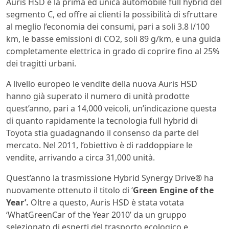
Auris HSD è la prima ed unica automobile full hybrid del
segmento C, ed offre ai clienti la possibilità di sfruttare
al meglio l’economia dei consumi, pari a soli 3.8 l/100
km, le basse emissioni di CO2, soli 89 g/km, e una guida
completamente elettrica in grado di coprire fino al 25%
dei tragitti urbani.
A livello europeo le vendite della nuova Auris HSD
hanno già superato il numero di unità prodotte
quest’anno, pari a 14,000 veicoli, un’indicazione questa
di quanto rapidamente la tecnologia full hybrid di
Toyota stia guadagnando il consenso da parte del
mercato. Nel 2011, l’obiettivo è di raddoppiare le
vendite, arrivando a circa 31,000 unità.
Quest’anno la trasmissione Hybrid Synergy Drive® ha
nuovamente ottenuto il titolo di ‘
Green Engine of the
Year’.
Oltre a questo, Auris HSD è stata votata
‘WhatGreenCar of the Year 2010’ da un gruppo
selezionato di esperti del trasporto ecologico e