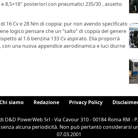
 e 8,5×18″ posteriori con pneumatici 235/30 , assetto
a di 16 Cv e 28 Nm di coppia: pur non avendo specificato
viene logico pensare che un “salto” di coppia del genere
rispetto al 1.6 benzina 133 Cv aspirato. Elia proporrà
a, con una nuova appendice aerodinamica e luci diurne
Chi siamo
Redazione
Privacy Policy
Disclaime
di D&D PowerWeb Srl - Via Cavour 310 - 00184 Roma RM - P
 senza alcuna periodicità. Non può pertanto considerarsi un 
07.03.2001