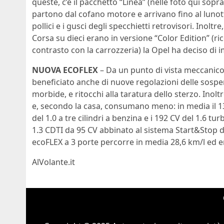
queste, c’è il pacchetto “Linea” (nelle foto qui sopr
partono dal cofano motore e arrivano fino al lunott
pollici e i gusci degli specchietti retrovisori. Inol
Corsa su dieci erano in versione “Color Edition” (rico
contrasto con la carrozzeria) la Opel ha deciso di 
NUOVA ECOFLEX
– Da un punto di vista meccanico
beneficiato anche di nuove regolazioni delle sospen
morbide, e ritocchi alla taratura dello sterzo. Inol
e, secondo la casa, consumano meno: in media il 1
del 1.0 a tre cilindri a benzina e i 192 CV del 1.6 t
1.3 CDTI da 95 CV abbinato al sistema Start&Stop d
ecoFLEX a 3 porte percorre in media 28,6 km/l ed 
AlVolante.it