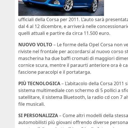
ufficiali della Corsa per 2011. L’auto sarà presentat
dal 4 al 12 dicembre, e arriverà nelle concessionari
quelli attuali e partire da circa 11.500 euro.
NUOVO VOLTO
– Le forme della Opel Corsa non ve
riviste nel frontale per accordarsi al nuovo corso st
mascherina ha due baffi cromati di maggiori dimensi
cornice scura, mentre il paraurti anteriore ora è c
fascione paracolpi e il portatarga.
PIÙ TECNOLOGICA
– L’abitacolo della Corsa 2011 s
sistema multimediale con schermo di 5 pollici a sf
satellitare, il sistema Bluetooth, la radio cd con 7 a
file musicali.
SI PERSONALIZZA
– Come altri modelli della stessa
automobilisti più giovani offrendo diverse personali