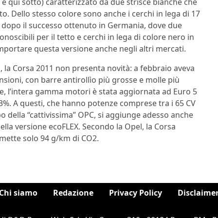
a e qui sotto) caratterizzato da due strisce bianche che
o. Dello stesso colore sono anche i cerchi in lega di 17
tre, dopo il successo ottenuto in Germania, dove due
noscibili per il tetto e cerchi in lega di colore nero in
importare questa versione anche negli altri mercati.
, la Corsa 2011 non presenta novità: a febbraio aveva
sioni, con barre antirollìo più grosse e molle più
tre, l’intera gamma motori è stata aggiornata ad Euro 5
3%. A questi, che hanno potenze comprese tra i 65 CV
urbo della “cattivissima” OPC, si aggiunge adesso anche
ella versione ecoFLEX. Secondo la Opel, la Corsa
emette solo 94 g/km di CO2.
Chi siamo
Redazione
Privacy Policy
Disclaime