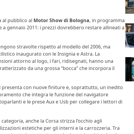
a al pubblico al
Motor Show di Bologna
, in programma
e a gennaio 2011: i prezzi dovrebbero restare allineati a
ngono stravolte rispetto al modello del 2006, ma
ilistico inaugurato con le Insignia e Astra. La
oni attorno al logo, i fari, ridisegnati, hanno una
aratterizzato da una grossa “bocca” che incorpora il
i presenta con nuove finiture e, soprattutto, un inedito
ioramento che integra le funzione del navigatore
ltoparlanti e le prese Aux e Usb per collegare i lettori di
 categoria, anche la Corsa strizza l’occhio agli
zzazioni estetiche per gli interni e la carrozzeria. Tra