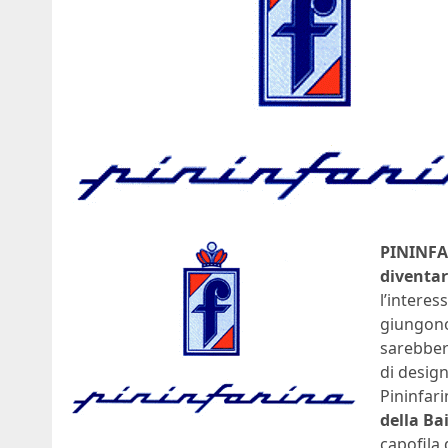
PININFA
diventar
l’intere
giungono 
sarebber
di design
Pininfari
della Ba
capofila 