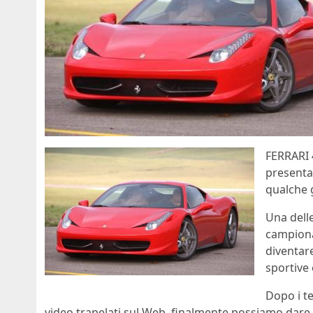
FERRARI
presenta
qualche 
Una delle
campionat
diventar
sportive
Dopo i te
video trapelati sul Web, finalmente possiamo dare