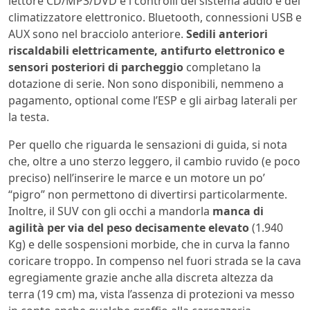
lettore CD/MP3/DVD e i controlli del sistema audio e del
climatizzatore elettronico. Bluetooth, connessioni USB e
AUX sono nel bracciolo anteriore.
Sedili anteriori
riscaldabili elettricamente, antifurto elettronico e
sensori posteriori di parcheggio
completano la
dotazione di serie. Non sono disponibili, nemmeno a
pagamento, optional come l’ESP e gli airbag laterali per
la testa.
Per quello che riguarda le sensazioni di guida, si nota
che, oltre a uno sterzo leggero, il cambio ruvido (e poco
preciso) nell’inserire le marce e un motore un po’
“pigro” non permettono di divertirsi particolarmente.
Inoltre, il SUV con gli occhi a mandorla
manca di
agilità per via del peso decisamente elevato
(1.940
Kg) e delle sospensioni morbide, che in curva la fanno
coricare troppo. In compenso nel fuori strada se la cava
egregiamente grazie anche alla discreta altezza da
terra (19 cm) ma, vista l’assenza di protezioni va messo