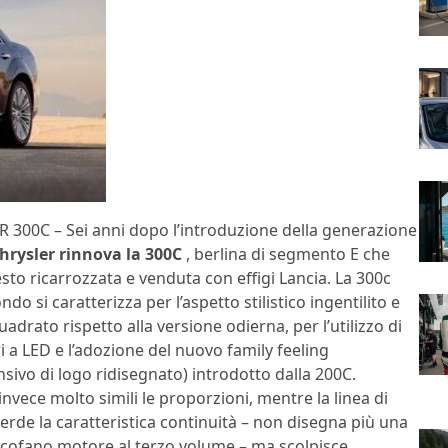
 300C – Sei anni dopo l’introduzione della generazione
hrysler rinnova la 300C
, berlina di segmento E che
sto ricarrozzata e venduta con effigi Lancia. La 300c
ndo si caratterizza per l’aspetto stilistico ingentilito e
drato rispetto alla versione odierna, per l’utilizzo di
i a LED e l’adozione del nuovo family feeling
sivo di logo ridisegnato) introdotto dalla 200C.
nvece molto simili le proporzioni, mentre la linea di
erde la caratteristica continuità – non disegna più una
l cofano motore al terzo volume – ma scolpisce