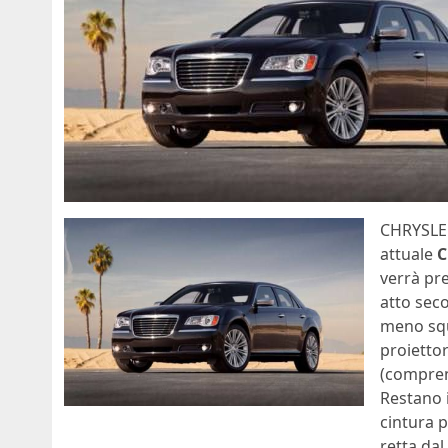
CHRYSLER
attuale
C
verrà pre
atto seco
meno squa
proiettor
(compren
Restano i
cintura p
retta da