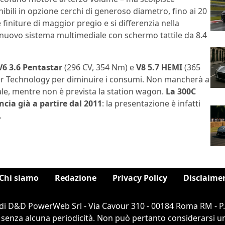
bili in opzione cerchi di generoso diametro, fino ai 20
e finiture di maggior pregio e si differenzia nella
 nuovo sistema multimediale con schermo tattile da 8.4
V6 3.6 Pentastar
(296 CV, 354 Nm) e
V8 5.7 HEMI
(365
ver Technology per diminuire i consumi. Non mancherà a
ale, mentre non è prevista la station wagon.
La 300C
cia già a partire dal 2011
: la presentazione è infatti
.
Chi siamo
Redazione
Privacy Policy
Disclaime
di D&D PowerWeb Srl - Via Cavour 310 - 00184 Roma RM - P
 senza alcuna periodicità. Non può pertanto considerarsi un 