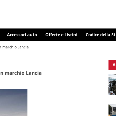
Accessori auto
Offerte e Listini
Codice della S
on marchio Lancia
A
con marchio Lancia