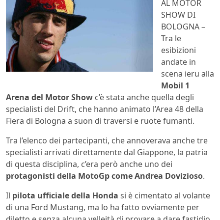
AL MOTOR
SHOW DI
BOLOGNA –
Tra le
esibizioni
andate in
scena ieru alla
Mobil 1
Arena del Motor Show
c’è stata anche quella degli
specialisti del Drift, che hanno animato l’Area 48 della
Fiera di Bologna a suon di traversi e ruote fumanti.
Tra l’elenco dei partecipanti, che annoverava anche tre
specialisti arrivati direttamente dal Giappone, la patria
di questa disciplina, c’era però anche uno dei
protagonisti della MotoGp come Andrea Dovizioso
.
Il
pilota ufficiale della Honda
si è cimentato al volante
di una Ford Mustang, ma lo ha fatto ovviamente per
diletto e senza alcuna velleità di provare a dare fastidio