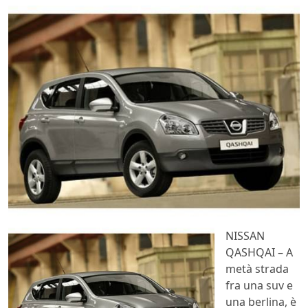
NISSAN
QASHQAI – A
metà strada
fra una suv e
una berlina, è