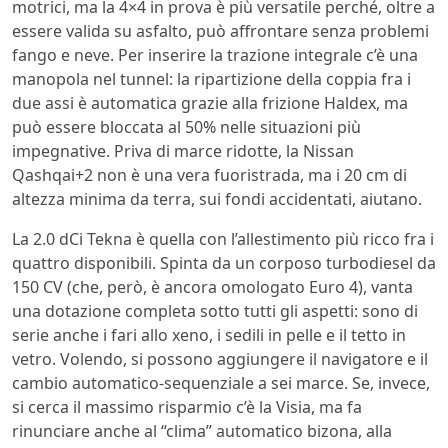
motrici, ma la 4×4 in prova è più versatile perché, oltre a
essere valida su asfalto, può affrontare senza problemi
fango e neve. Per inserire la trazione integrale c’è una
manopola nel tunnel: la ripartizione della coppia fra i
due assi è automatica grazie alla frizione Haldex, ma
può essere bloccata al 50% nelle situazioni più
impegnative. Priva di marce ridotte, la Nissan
Qashqai+2 non è una vera fuoristrada, ma i 20 cm di
altezza minima da terra, sui fondi accidentati, aiutano.
La 2.0 dCi Tekna è quella con l’allestimento più ricco fra i
quattro disponibili. Spinta da un corposo turbodiesel da
150 CV (che, però, è ancora omologato Euro 4), vanta
una dotazione completa sotto tutti gli aspetti: sono di
serie anche i fari allo xeno, i sedili in pelle e il tetto in
vetro. Volendo, si possono aggiungere il navigatore e il
cambio automatico-sequenziale a sei marce. Se, invece,
si cerca il massimo risparmio c’è la Visia, ma fa
rinunciare anche al “clima” automatico bizona, alla