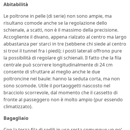
Abitabilità
Le poltrone in pelle (di serie) non sono ampie, ma
risultano comode anche se la regolazione dello
schienale, a scatti, non è il massimo della precisione.
Accogliente il divano, appena rialzato al centro ma largo
abbastanza per starci in tre (sebbene chi siede al centro
si trovi il tunnel fra i piedi); i posti laterali offrono pure
la possibilità di regolare gli schienali. Il fatto che la fila
centrale può scorrere longitudinalmente di 24 cm
consente di sfruttare al meglio anche le due
poltroncine nel baule: hanno la seduta corta, ma non
sono scomode. Utile il portaoggetti nascosto nel
bracciolo scorrevole, dal momento che il cassetto di
fronte al passeggero non è molto ampio (pur essendo
climatizzato).
Bagagliaio
Con la terza fila di sedili in uso resta comunque un po’