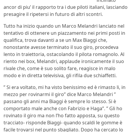
inclinato
ancor di piu’ il rapporto tra i due piloti italiani, lasciando
presagire il ripetersi in futuro di altri scontri.
Tutto ha inizio quando un Marco Melandri lanciato nel
tentativo di ottenere un piazzamento nei primi posti in
qualifica, trova davanti a se un Max Biaggi che,
nonostante avesse terminato il suo giro, procedeva
lento in traiettoria, ostacolando il pilota romagnolo. Al
riento nei box, Melandri, applaude ironicamente il suo
rivale che, come è suo solito fare, reagisce in malo
modo e in diretta televisiva, gli rifila due schiaffetti.
” Si era voltato, mi ha visto benissimo ed è rimasto li, in
mezzo per rovinarmi il giro” dice Marco Melandri ”
passano gli anni ma Biaggi è sempre lo stesso. Si è
comportato male anche con Fabrizio e Haga”. ” Gli ho
rovinato il giro ma non l’ho fatto apposta, su questo
tracciato- risponde Biaggi- quando scaldi le gomme è
facile trovarsi nel punto sbagliato. Dopo ha cercato lo