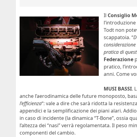
Il
Consiglio M
l’introduzione 
Todt non potev
scappatoia. “
D
considerazione 
pratica di ques
Federazione
p
pratico, l’int
anni. Come vo
MUSI BASSI
. 
anche l’aerodinamica delle future monoposto, basat
l’efficienza
“: vale a dire che sarà ridotta la resistenz
appendici e la semplificazione dei piani alari. Addio
in caso di incidente (la dinamica “T-Bone”, ossia qu
l’altezza dei “nasi” verrà regolamentata. Il peso min
componenti del cambio.