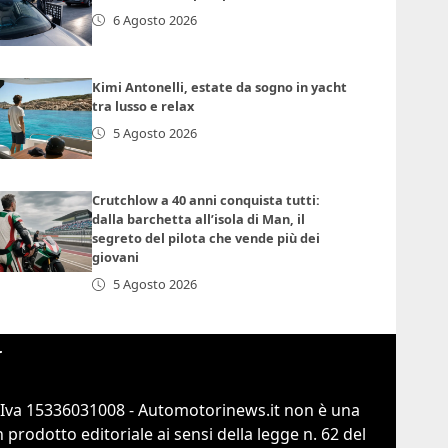
6 Agosto 2026
Kimi Antonelli, estate da sogno in yacht
tra lusso e relax
5 Agosto 2026
Crutchlow a 40 anni conquista tutti:
dalla barchetta all’isola di Man, il
segreto del pilota che vende più dei
giovani
5 Agosto 2026
r
.Iva 15336031008 - Automotorinews.it non è una
prodotto editoriale ai sensi della legge n. 62 del