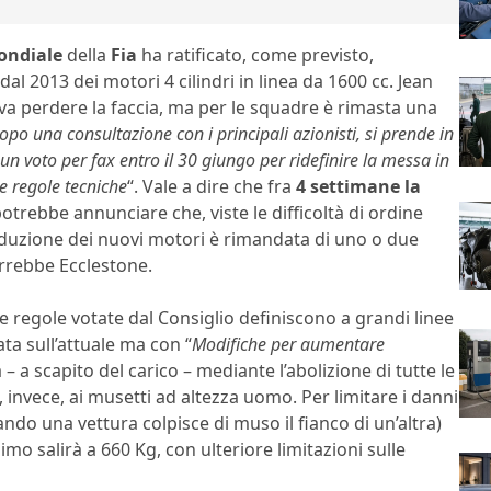
ondiale
della
Fia
ha ratificato, come previsto,
dal 2013 dei motori 4 cilindri in linea da 1600 cc. Jean
a perdere la faccia, ma per le squadre è rimasta una
opo una consultazione con i principali azionisti, si prende in
un voto per fax entro il 30 giungo per ridefinire la messa in
te regole tecniche
“. Vale a dire che fra
4 settimane la
otrebbe annunciare che, viste le difficoltà di ordine
roduzione dei nuovi motori è rimandata di uno o due
rrebbe Ecclestone.
Le regole votate dal Consiglio definiscono a grandi linee
a sull’attuale ma con “
Modifiche per aumentare
a – a scapito del carico – mediante l’abolizione di tutte le
, invece, ai musetti ad altezza uomo. Per limitare i danni
ando una vettura colpisce di muso il fianco di un’altra)
imo salirà a 660 Kg, con ulteriore limitazioni sulle