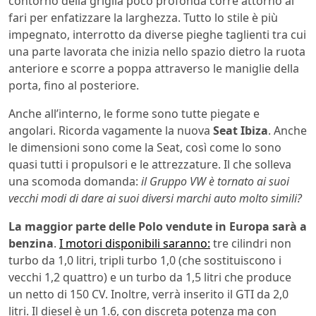
contorno della griglia poco profonda corre attorno ai
fari per enfatizzare la larghezza. Tutto lo stile è più
impegnato, interrotto da diverse pieghe taglienti tra cui
una parte lavorata che inizia nello spazio dietro la ruota
anteriore e scorre a poppa attraverso le maniglie della
porta, fino al posteriore.
Anche all’interno, le forme sono tutte piegate e
angolari. Ricorda vagamente la nuova
Seat Ibiza
. Anche
le dimensioni sono come la Seat, così come lo sono
quasi tutti i propulsori e le attrezzature. Il che solleva
una scomoda domanda:
il Gruppo VW è tornato ai suoi
vecchi modi di dare ai suoi diversi marchi auto molto simili?
La maggior parte delle Polo vendute in Europa sarà a
benzina
.
I motori disponibili saranno:
tre cilindri non
turbo da 1,0 litri, tripli turbo 1,0 (che sostituiscono i
vecchi 1,2 quattro) e un turbo da 1,5 litri che produce
un netto di 150 CV. Inoltre, verrà inserito il GTI da 2,0
litri. Il diesel è un 1.6, con discreta potenza ma con