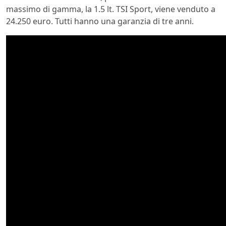
massimo di gamma, la 1.5 lt. TSI Sport, viene venduto a
24.250 euro. Tutti hanno una garanzia di tre anni.