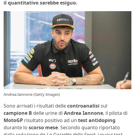
il quantitativo sarebbe esiguo.
Andrea Iannone (Getty Images)
Sono arrivati i risultati delle
controanalisi
sul
campione B
delle urine di
Andrea Iannone
, il pilota di
MotoGP
risultato positivo ad un
test antidoping
durante lo
scorso mese
. Secondo quanto riportato
dalla redazione de
La Gazzetta dello Sport
, i nuovi test,