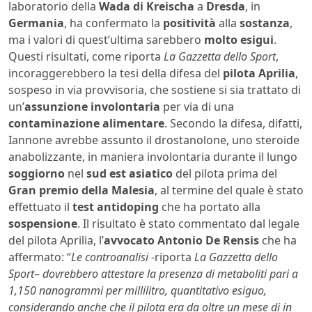
laboratorio della
Wada di Kreischa
a
Dresda
, in
Germania
, ha confermato la
positività
alla
sostanza
,
ma i valori di quest’ultima sarebbero
molto esigui
.
Questi risultati, come riporta
La Gazzetta dello Sport
,
incoraggerebbero la tesi della difesa del
pilota Aprilia
,
sospeso in via provvisoria, che sostiene si sia trattato di
un’
assunzione involontaria
per via di una
contaminazione alimentare
. Secondo la difesa, difatti,
Iannone avrebbe assunto il drostanolone, uno steroide
anabolizzante, in maniera involontaria durante il lungo
soggiorno
nel
sud est asiatico
del pilota prima del
Gran premio della Malesia
, al termine del quale è stato
effettuato il
test antidoping
che ha portato alla
sospensione
. Il risultato è stato commentato dal legale
del pilota Aprilia, l’
avvocato
Antonio De Rensis
che ha
affermato: “
Le controanalisi
-riporta
La Gazzetta dello
Sport
–
dovrebbero attestare la presenza di metaboliti pari a
1,150 nanogrammi per millilitro, quantitativo esiguo,
considerando anche che il pilota era da oltre un mese di in