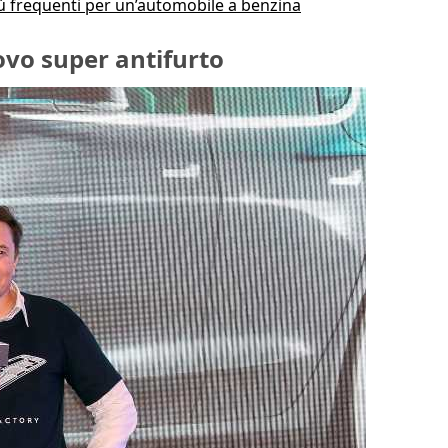
iù frequenti per un’automobile a benzina
uovo super antifurto