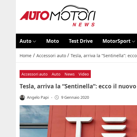
Auto
Moto
Test Drive
MotorSport
/
/
Home
Accessori auto
Tesla, arriva la “Sentinella”: ecc
Accessori auto
Auto
News
Video
Tesla, arriva la “Sentinella”: ecco il nuov
Angelo Papi
-
9 Gennaio 2020