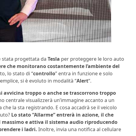
 stata progettata da
Tesla
per proteggere le loro auto
amere che monitorano costantemente l’ambiente del
o, lo stato di “
controllo
” entra in funzione e solo
mplice, si è evoluto in modalità “
Alert
“.
 si avvicina troppo o anche se trascorrono troppo
ermo centrale visualizzerà un’immagine accanto a un
 che la sta registrando. E cosa accadrà se il veicolo
auto?
Lo stato “Allarme” entrerà in azione, il che
al massimo e attiva il sistema audio riproducendo
rendere i ladri.
Inoltre, invia una notifica al cellulare