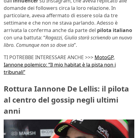
dall’
influencer
su Instagram, che aveva replicato alle
domande dei followers circa la loro relazione. In
particolare, aveva affermato di essere sola da tre
settimane e che non ne stava parlando. Adesso è
arrivata la conferma anche da parte del
pilota italiano
con una battuta: “
Ragazzi, Giulia starà scrivendo un nuovo
libro. Comunque non so dove sia
”.
TI POTREBBE INTERESSARE ANCHE >>>
MotoGP,
Iannone polemico: “Il mio habitat è la pista non i
tribunali”
Rottura Iannone De Lellis: il pilota
al centro del gossip negli ultimi
anni