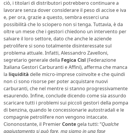
ciò, i titolari di distributori potrebbero continuare a
lavorare senza dover considerare il peso di accise e iva
e, per ora, grazie a questo, sembra esserci una
possibilità che lo sciopero non si tenga. Tuttavia, è da
oltre un mese che i gestori chiedono un intervento per
salvare il loro settore, dato che anche le aziende
petrolifere si sono totalmente disinteressate sul
problema attuale. Infatti, Alessandro Zavelloni,
segretario generale della
Fegica Cisl
(Federazione
Italiana Gestori Carburanti e Affini), afferma che manca
la
liquidità
delle micro-imprese coinvolte e che quindi
non ci sono risorse per poter acquistare nuovi
carburanti, che nel mentre si stanno progressivamente
esaurendo. Infine, conclude dicendo come sia assurdo
scaricare tutti i problemi sui piccoli gestori della pompa
di benzina, quando le concessionarie autostradali e le
compagnie petrolifere non vengono intaccate.
Ciononostante, il Premier
Conte
gela tutti: “
Qualche
aggiustamento si può fare, ma siamo in una fase