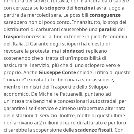
fornitura dei servizi. Tuttavia, non è ancora dato sapere
con certezza se lo
sciopero
dei
benzinai
avrà luogo a
partire da mercoledì sera. Le possibili
conseguenze
sarebbero non di poco conto. Innanzitutto, lo stop dei
distributori di carburanti causerebbe una
paralisi
dei
trasporti
necessari al fine di tenere in piedi l’economia
dell’Italia. Il Garante degli scioperi ha chiesto di
revocare la protesta, ma i
sindacati
replicano
sostenendo che si tratta di un’impossibilità di
assicurare il servizio, più che di uno sciopero vero e
proprio. Anche
Giuseppe Conte
chiede il ritiro di queste
“minacce” e invita tutti i benzinai a soprassedere,
mentre i ministri dei Trasporti e dello Sviluppo
economico, De Micheli e Patuanelli, puntano ad
un’intesa tra benzinai e concessionari autostradali per
garantire i self-service e almeno un’apertura alternata
delle stazioni di servizio. Inoltre, molte di quest’ultime
non arrivano ai 2 milioni di euro di fatturato e per loro
ci sarebbe la sospensione delle
scadenze fiscali
. Con