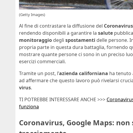
(Getty Images)
Al fine di contrastare la diffusione del
Coronavirus
rendendo disponibili a garantire la
salute
pubblica
monitoraggio
degli
spostamenti
delle persone. In
propria parte in questa dura battaglia, fornendo q
mostrare quante persone ci sono in un preciso luogo
esercizi commerciali.
Tramite un post, l’
azienda californiana
ha tenuto a
ad affermare che questo lavoro può rivelarsi cruciale
virus
.
TI POTREBBE INTERESSARE ANCHE >>>
Coronavirus
funziona
Coronavirus, Google Maps: non si