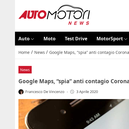
Auto
Moto
Test Drive
MotorSport
/
/
Home
News
Google Maps, “spia” anti contagio Coron
News
Google Maps, “spia” anti contagio Coron
Francesco De Vincenzo
-
3 Aprile 2020