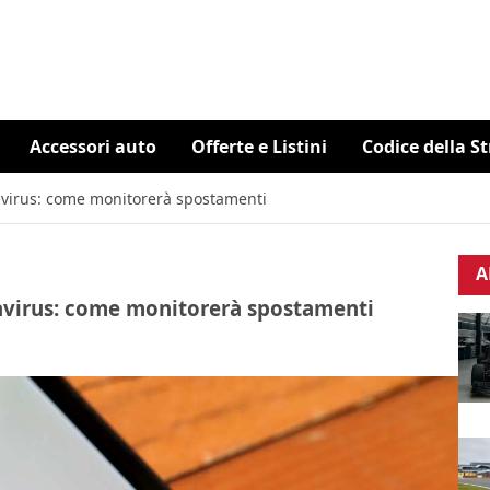
Accessori auto
Offerte e Listini
Codice della S
avirus: come monitorerà spostamenti
A
avirus: come monitorerà spostamenti