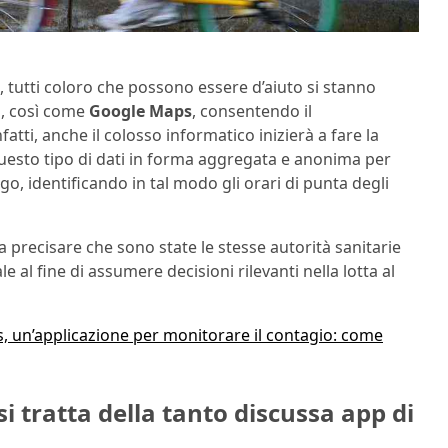
, tutti coloro che possono essere d’aiuto si stanno
, così come
Google Maps
, consentendo il
fatti, anche il colosso informatico inizierà a fare la
uesto tipo di dati in forma aggregata e anonima per
, identificando in tal modo gli orari di punta degli
 precisare che sono state le stesse autorità sanitarie
 al fine di assumere decisioni rilevanti nella lotta al
, un’applicazione per monitorare il contagio: come
 tratta della tanto discussa app di