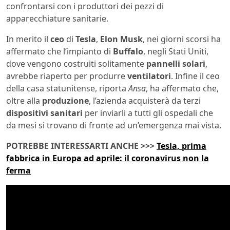
confrontarsi con i produttori dei pezzi di
apparecchiature sanitarie.
In merito il
ceo
di
Tesla
,
Elon
Musk
, nei giorni scorsi ha
affermato che l’impianto di
Buffalo
, negli Stati Uniti,
dove vengono costruiti solitamente
pannelli solari
,
avrebbe riaperto per produrre
ventilatori
. Infine il ceo
della casa statunitense, riporta
Ansa
, ha affermato che,
oltre alla
produzione
, l’azienda acquisterà da terzi
dispositivi sanitari
per inviarli a tutti gli ospedali che
da mesi si trovano di fronte ad un’emergenza mai vista.
POTREBBE INTERESSARTI ANCHE >>>
Tesla, prima
fabbrica in Europa ad aprile: il coronavirus non la
ferma