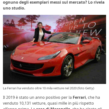
ognuno degli esemplari messi sul mercato? Lo rivela
uno studio.
La Ferrari ha venduto oltre 10 mila vetture nel 2020 (foto Getty)
Il 2019 è stato un anno positivo per la
Ferrari
, che ha
venduto 10,131 vetture, quasi mille in più rispetto
all’anno prima. La
casa di Maranello
, che ha alzato gli