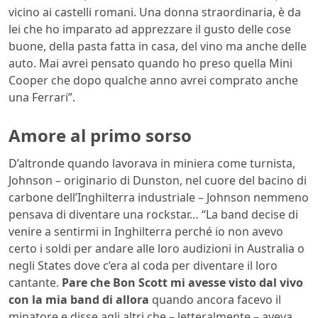
vicino ai castelli romani. Una donna straordinaria, è da
lei che ho imparato ad apprezzare il gusto delle cose
buone, della pasta fatta in casa, del vino ma anche delle
auto. Mai avrei pensato quando ho preso quella Mini
Cooper che dopo qualche anno avrei comprato anche
una Ferrari”.
Amore al primo sorso
D’altronde quando lavorava in miniera come turnista,
Johnson – originario di Dunston, nel cuore del bacino di
carbone dell’Inghilterra industriale – Johnson nemmeno
pensava di diventare una rockstar… “La band decise di
venire a sentirmi in Inghilterra perché io non avevo
certo i soldi per andare alle loro audizioni in Australia o
negli States dove c’era al coda per diventare il loro
cantante.
Pare che Bon Scott mi avesse visto dal vivo
con la mia band di allora
quando ancora facevo il
minatore e disse agli altri che – letteralmente – aveva