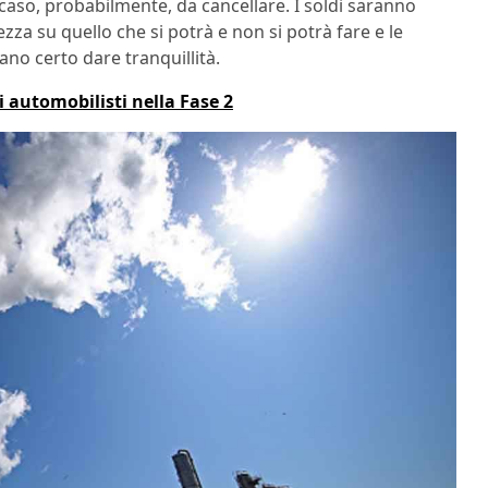
aso, probabilmente, da cancellare. I soldi saranno
ezza su quello che si potrà e non si potrà fare e le
no certo dare tranquillità.
li automobilisti nella Fase 2