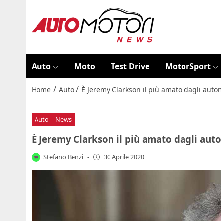
Auto
Moto
Test Drive
MotorSport
/
/
Home
Auto
È Jeremy Clarkson il più amato dagli auto
Auto
News
È Jeremy Clarkson il più amato dagli aut
Stefano Benzi
-
30 Aprile 2020