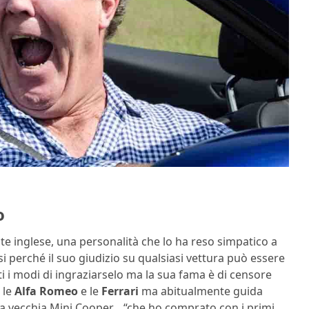
o
e inglese, una personalità che lo ha reso simpatico a
i perché il suo giudizio su qualsiasi vettura può essere
ti i modi di ingraziarselo ma la sua fama è di censore
 le
Alfa Romeo
e le
Ferrari
ma abitualmente guida
a vecchia Mini Cooper… “che ho comprato con i primi