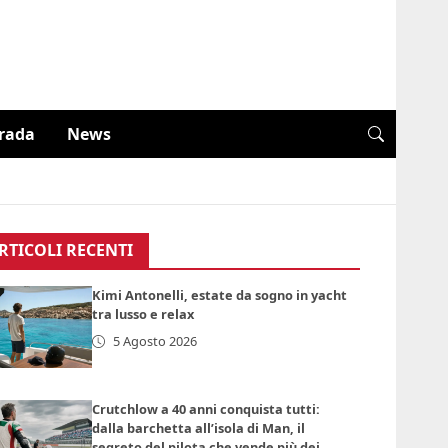
trada
News
RTICOLI RECENTI
Kimi Antonelli, estate da sogno in yacht
tra lusso e relax
5 Agosto 2026
Crutchlow a 40 anni conquista tutti:
dalla barchetta all’isola di Man, il
segreto del pilota che vende più dei