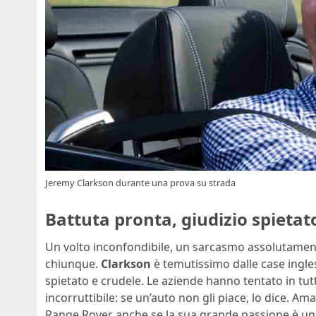
Jeremy Clarkson durante una prova su strada
Battuta pronta, giudizio spietat
Un volto inconfondibile, un sarcasmo assolutament
chiunque.
Clarkson
è temutissimo dalle case ingles
spietato e crudele. Le aziende hanno tentato in tut
incorruttibile: se un’auto non gli piace, lo dice. Ama
Range Rover anche se la sua grande passione è un