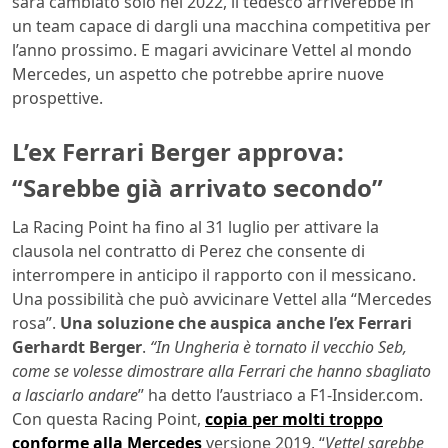
sarà cambiato solo nel 2022, il tedesco arriverebbe in
un team capace di dargli una macchina competitiva per
l’anno prossimo. E magari avvicinare Vettel al mondo
Mercedes, un aspetto che potrebbe aprire nuove
prospettive.
L’ex Ferrari Berger approva:
“Sarebbe già arrivato secondo”
La Racing Point ha fino al 31 luglio per attivare la
clausola nel contratto di Perez che consente di
interrompere in anticipo il rapporto con il messicano.
Una possibilità che può avvicinare Vettel alla “Mercedes
rosa”.
Una soluzione che auspica anche l’ex Ferrari
Gerhardt Berger
.
“In Ungheria è tornato il vecchio Seb,
come se volesse dimostrare alla Ferrari che hanno sbagliato
a lasciarlo andare
” ha detto l’austriaco a F1-Insider.com.
Con questa Racing Point,
copia per molti troppo
conforme alla Mercedes
versione 2019, “
Vettel sarebbe