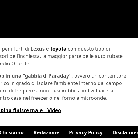
 per i furti di
Lexus e
Toyota
con questo tipo di
tori dell’inchiesta, la maggior parte delle auto rubate
Medio Oriente.
ob in una “gabbia di Faraday”,
ovvero un contenitore
rico in grado di isolare l’ambiente interno dal campo
tore di frequenza non riuscirebbe a individuare la
ntro casa nel freezer o nel forno a microonde.
ina finisce male – Video
Chi siamo
Redazione
Privacy Policy
Disclaime