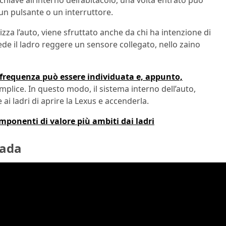
chiave all’interno dell’abitacolo, una volta entrato può
 pulsante o un interruttore.
za l’auto, viene sfruttato anche da chi ha intenzione di
ede il ladro reggere un sensore collegato, nello zaino
a frequenza può essere individuata e, appunto,
omplice. In questo modo, il sistema interno dell’auto,
ai ladri di aprire la Lexus e accenderla.
omponenti di valore più ambiti dai ladri
nada