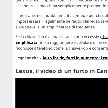
generatore di impulsi radio. Se il conducente ha la 
accendere la macchina semplicemente premendo un
Il meccanismo, indubbiamente comodo per chi utiliz
impossessarsi illegalmente dell’auto. Nel video si v
sulle spalle, a un amplificatore di frequenze.
Se la chiave Fob è a una distanza non eccessiva
, l
amplificata
fino a raggiungere il cellulare di un c
riconosce il telefono come la chiave Fob e consente 
Leggi anche –
Auto Ibride, furti in aumento: i c
Lexus, il video di un furto in Ca