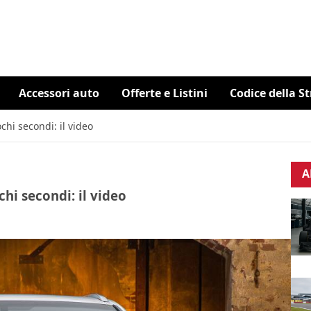
Accessori auto
Offerte e Listini
Codice della S
chi secondi: il video
A
hi secondi: il video