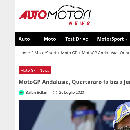
Auto
Moto
Test Drive
MotorSport
/
/
/
Home
MotorSport
Moto GP
MotoGP Andalusia, Quarta
Moto GP
News
MotoGP Andalusia, Quartararo fa bis a Je
Bellan Bellan
-
26 Luglio 2020