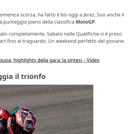
menica scorsa, ha fatto il bis oggi a Jerez. Suo anche il
a punteggio pieno della classifica
MotoGP
.
to completamente. Sabato nelle Qualifiche si è preso
 start fino al traguardo. Un weekend perfetto del giovane
ia, highlights della gara: la sintesi – Video
ia il trionfo