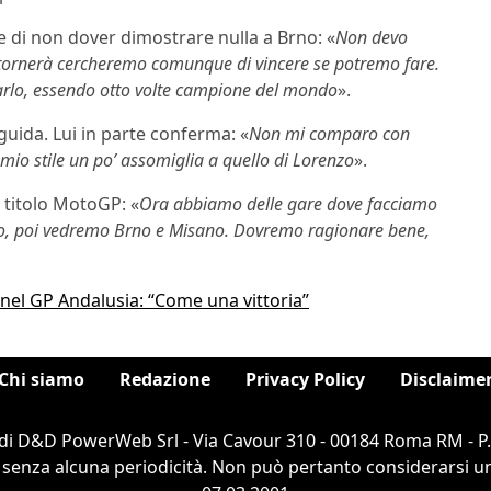
te di non dover dimostrare nulla a Brno: «
Non devo
 tornerà cercheremo comunque di vincere se potremo fare.
arlo, essendo otto volte campione del mondo
».
guida. Lui in parte conferma: «
Non mi comparo con
mio stile un po’ assomiglia a quello di Lorenzo
».
l titolo MotoGP: «
Ora abbiamo delle gare dove facciamo
ssimo, poi vedremo Brno e Misano. Dovremo ragionare bene,
 nel GP Andalusia: “Come una vittoria”
Chi siamo
Redazione
Privacy Policy
Disclaime
di D&D PowerWeb Srl - Via Cavour 310 - 00184 Roma RM - P
 senza alcuna periodicità. Non può pertanto considerarsi un 