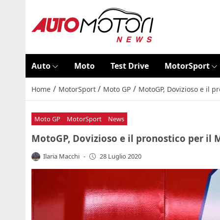
Auto
Moto
Test Drive
MotorSport
/
/
/
Home
MotorSport
Moto GP
MotoGP, Dovizioso e il p
Moto GP
MotorSport
News
MotoGP, Dovizioso e il pronostico per il
Ilaria Macchi
-
28 Luglio 2020