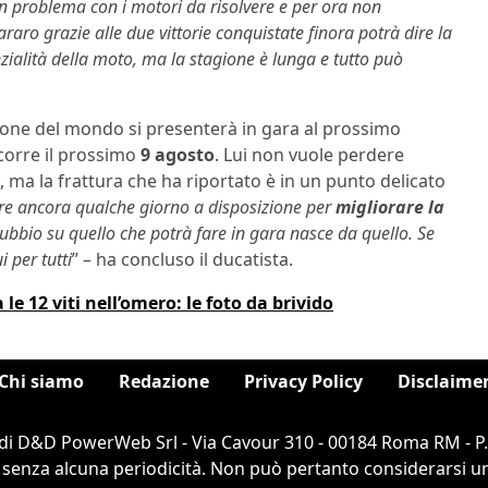
 problema con i motori da risolvere e per ora non
raro grazie alle due vittorie conquistate finora potrà dire la
zialità della moto, ma la stagione è lunga e tutto può
one del mondo si presenterà in gara al prossimo
 corre il prossimo
9 agosto
. Lui non vuole perdere
ma la frattura che ha riportato è in un punto delicato
re ancora qualche giorno a disposizione per
migliorare la
bbio su quello che potrà fare in gara nasce da quello. Se
 per tutti
” – ha concluso il ducatista.
 12 viti nell’omero: le foto da brivido
Chi siamo
Redazione
Privacy Policy
Disclaime
di D&D PowerWeb Srl - Via Cavour 310 - 00184 Roma RM - P
 senza alcuna periodicità. Non può pertanto considerarsi un 