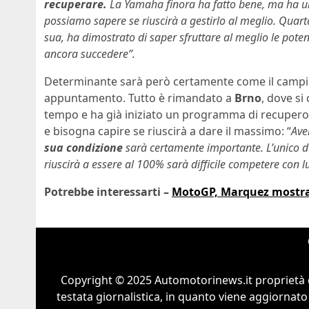
recuperare.
La Yamaha finora ha fatto bene, ma ha un
possiamo sapere se riuscirà a gestirlo al meglio. Quarta
sua, ha dimostrato di saper sfruttare al meglio le poten
ancora succedere”.
Determinante sarà però certamente come il campi
appuntamento. Tutto è rimandato a
Brno
, dove si
tempo e ha già iniziato un programma di recupero, 
e bisogna capire se riuscirà a dare il massimo: “
Ave
sua condizione
sarà certamente importante. L’unico du
riuscirà a essere al 100% sarà difficile competere con lui
Potrebbe interessarti –
MotoGP, Marquez mostra le
Copyright © 2025 Automotorinews.it proprietà 
testata giornalistica, in quanto viene aggiornato