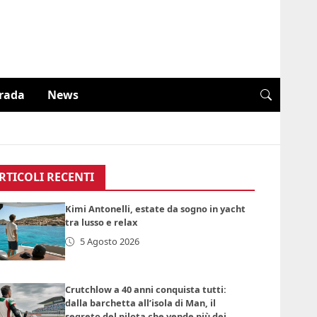
trada
News
RTICOLI RECENTI
Kimi Antonelli, estate da sogno in yacht
tra lusso e relax
5 Agosto 2026
Crutchlow a 40 anni conquista tutti:
dalla barchetta all’isola di Man, il
segreto del pilota che vende più dei