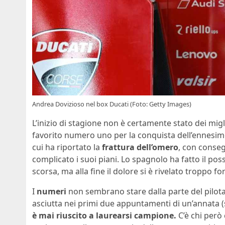
Andrea Dovizioso nel box Ducati (Foto: Getty Images)
L’inizio di stagione non è certamente stato dei migl
favorito numero uno per la conquista dell’ennesimo 
cui ha riportato la
frattura dell’omero
, con conse
complicato i suoi piani. Lo spagnolo ha fatto il po
scorsa, ma alla fine il dolore si è rivelato troppo f
I
numeri
non sembrano stare dalla parte del pilota
asciutta nei primi due appuntamenti di un’annata (si
è mai riuscito a laurearsi campione.
C’è chi però